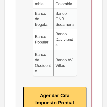
mbia
Colombia
Banco
Banco
de
GNB
Bogotá
Sudameris
Banco
Banco
Daviviend
Popular
a
Banco
de
Banco AV
Occident
Villas
e
Agendar Cita
Impuesto Predial