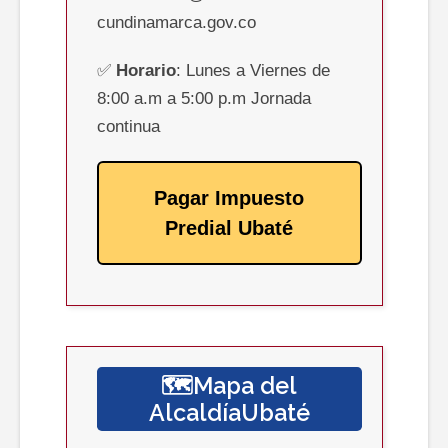
cundinamarca.gov.co
✅
Horario
: Lunes a Viernes de
8:00 a.m a 5:00 p.m Jornada
continua
Pagar Impuesto
Predial Ubaté
🗺️Mapa del
AlcaldíaUbaté