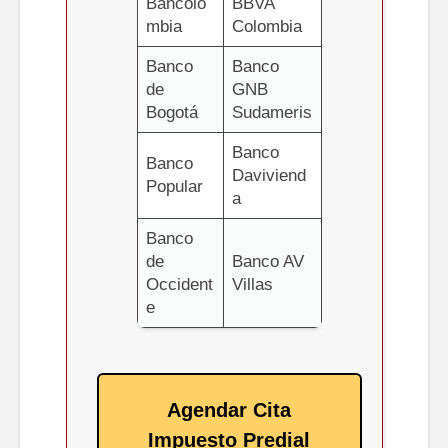
Bancolo
BBVA
mbia
Colombia
Banco
Banco
de
GNB
Bogotá
Sudameris
Banco
Banco
Daviviend
Popular
a
Banco
de
Banco AV
Occident
Villas
e
Agendar Cita
Impuesto Predial