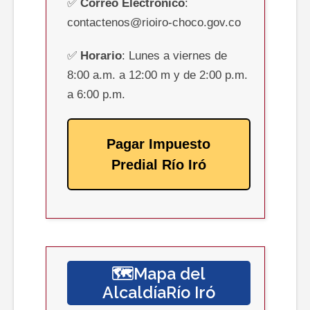
✅
Correo Electrónico
:
contactenos@rioiro-choco.gov.co
✅
Horario
: Lunes a viernes de
8:00 a.m. a 12:00 m y de 2:00 p.m.
a 6:00 p.m.
Pagar Impuesto
Predial Río Iró
🗺️Mapa del
AlcaldíaRío Iró