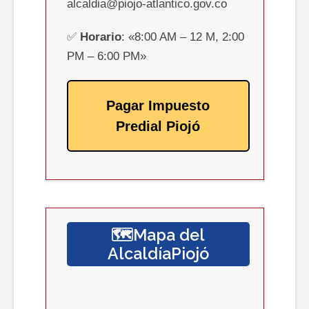
alcaldia@piojo-atlantico.gov.co
✅
Horario
: «8:00 AM – 12 M, 2:00
PM – 6:00 PM»
Pagar Impuesto
Predial Piojó
🗺️Mapa del
AlcaldíaPiojó