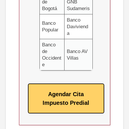
de
GNB
Bogotá
Sudameris
Banco
Banco
Daviviend
Popular
a
Banco
de
Banco AV
Occident
Villas
e
Agendar Cita
Impuesto Predial